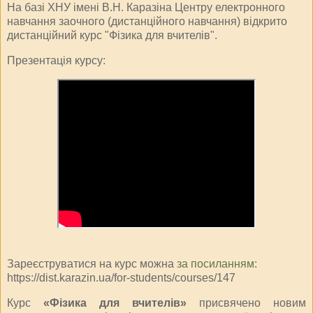
На базі ХНУ імені В.Н. Каразіна Центру електронного
навчання заочного (дистанційного навчання) відкрито
дистанційний курс "Фізика для вчителів".
Презентація курсу:
Зареєструватися на курс можна
за посиланням
:
https://dist.karazin.ua/for-students/courses/147
Курс
«Фізика для вчителів»
присвячено новим