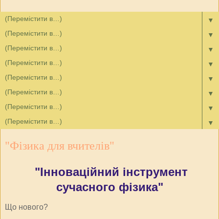
▼
▼
▼
▼
▼
▼
▼
▼
"Фізика для вчителів"
"Інноваційний інструмент
сучасного фізика"
Що нового?